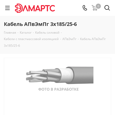
0
Кабель АПвЭмПг 3х185/25-6
Главная
-
Каталог
-
Кабель силовой
-
Кабели с пластмассовой изоляцией
-
АПвЭмПг
-
Кабель АПвЭмПг
3х185/25-6