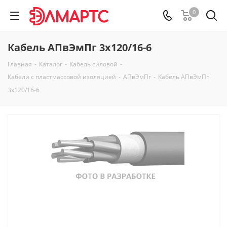
0
Кабель АПвЭмПг 3х120/16-6
Главная
-
Каталог
-
Кабель силовой
-
Кабели с пластмассовой изоляцией
-
АПвЭмПг
-
Кабель АПвЭмПг
3х120/16-6