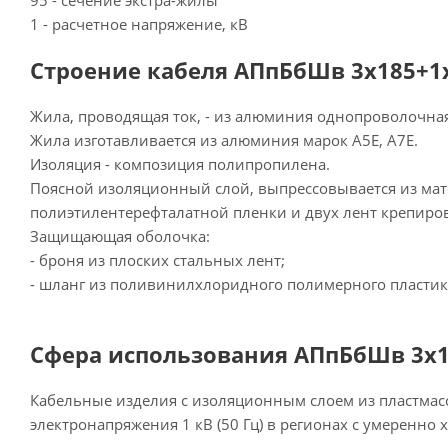
95 - сечение экстра-жилы
1 - расчетное напряжение, кВ
Строение кабеля АПпБбШв 3х185+1х
Жила, проводящая ток, - из алюминия однопроволочна
Жила изготавливается из алюминия марок А5Е, А7Е.
Изоляция - композиция полипропилена.
Поясной изоляционный слой, выпрессовывается из мат
полиэтилентерефталатной пленки и двух лент крепиров
Защищающая оболочка:
- броня из плоских стальных лент;
- шланг из поливинилхлоридного полимерного пластик
Сфера использования АПпБбШв 3х1
Кабельные изделия с изоляционным слоем из пластмас
электронапряжения 1 кВ (50 Гц) в регионах с умеренн