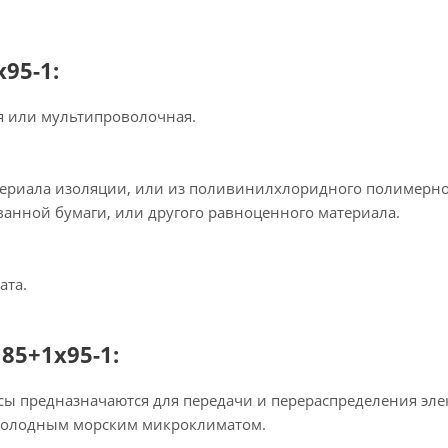
95-1:
я или мультипроволочная.
ериала изоляции, или из поливинилхлоридного полимерного
анной бумаги, или другого равноценного материала.
ата.
85+1х95-1:
сы предназначаются для передачи и перераспределения эл
о холодным морским микроклиматом.