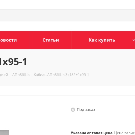
овости
Статьи
Как купить
х95-1
яцией
-
АПпБбШв
-
Кабель АПпБбШв 3х185+1х95-1
Под заказ
Указана оптовая цена.
Цена зависи