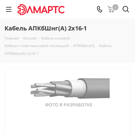
0
Кабель АПКбШнг(А) 2х16-1
Главная
-
Каталог
-
Кабель силовой
-
Кабели с пластмассовой изоляцией
-
АПКбШнг(А)
-
Кабель
АПКбШнг(А) 2х16-1