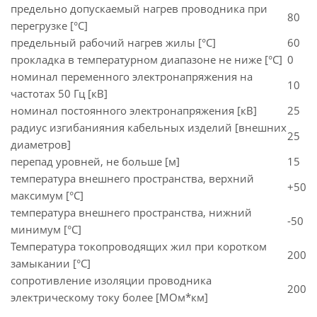
предельно допускаемый нагрев проводника при
80
перегрузке [°С]
предельный рабочий нагрев жилы [°С]
60
прокладка в температурном диапазоне не ниже [°C]
0
номинал переменного электронапряжения на
10
частотах 50 Гц [кВ]
номинал постоянного электронапряжения [кВ]
25
радиус изгибанияния кабельных изделий [внешних
25
диаметров]
перепад уровней, не больше [м]
15
температура внешнего пространства, верхний
+50
максимум [°C]
температура внешнего пространства, нижний
-50
минимум [°C]
Температура токопроводящих жил при коротком
200
замыкании [°С]
сопротивление изоляции проводника
200
электрическому току более [МОм*км]