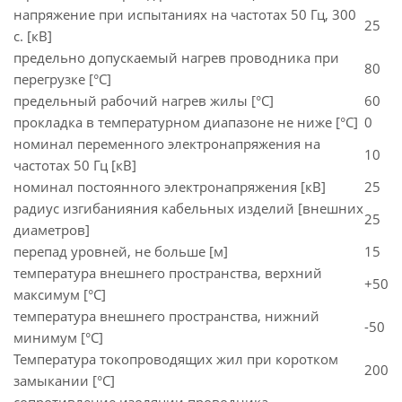
напряжение при испытаниях на частотах 50 Гц, 300
25
с. [кВ]
предельно допускаемый нагрев проводника при
80
перегрузке [°С]
предельный рабочий нагрев жилы [°С]
60
прокладка в температурном диапазоне не ниже [°C]
0
номинал переменного электронапряжения на
10
частотах 50 Гц [кВ]
номинал постоянного электронапряжения [кВ]
25
радиус изгибанияния кабельных изделий [внешних
25
диаметров]
перепад уровней, не больше [м]
15
температура внешнего пространства, верхний
+50
максимум [°C]
температура внешнего пространства, нижний
-50
минимум [°C]
Температура токопроводящих жил при коротком
200
замыкании [°С]