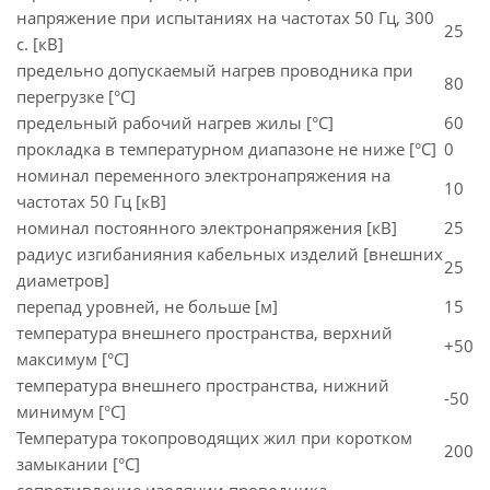
напряжение при испытаниях на частотах 50 Гц, 300
25
с. [кВ]
предельно допускаемый нагрев проводника при
80
перегрузке [°С]
предельный рабочий нагрев жилы [°С]
60
прокладка в температурном диапазоне не ниже [°C]
0
номинал переменного электронапряжения на
10
частотах 50 Гц [кВ]
номинал постоянного электронапряжения [кВ]
25
радиус изгибанияния кабельных изделий [внешних
25
диаметров]
перепад уровней, не больше [м]
15
температура внешнего пространства, верхний
+50
максимум [°C]
температура внешнего пространства, нижний
-50
минимум [°C]
Температура токопроводящих жил при коротком
200
замыкании [°С]