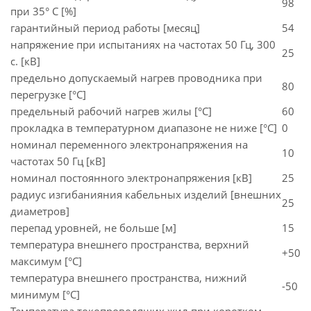
98
при 35° C [%]
гарантийный период работы [месяц]
54
напряжение при испытаниях на частотах 50 Гц, 300
25
с. [кВ]
предельно допускаемый нагрев проводника при
80
перегрузке [°С]
предельный рабочий нагрев жилы [°С]
60
прокладка в температурном диапазоне не ниже [°C]
0
номинал переменного электронапряжения на
10
частотах 50 Гц [кВ]
номинал постоянного электронапряжения [кВ]
25
радиус изгибанияния кабельных изделий [внешних
25
диаметров]
перепад уровней, не больше [м]
15
температура внешнего пространства, верхний
+50
максимум [°C]
температура внешнего пространства, нижний
-50
минимум [°C]