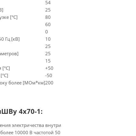
54
В]
25
зке [°С]
80
60
0
0 Гц [кВ]
10
25
аметров]
25
15
 [°C]
+50
[°C]
-50
оку более [МОм*км]
200
ШВу 4х70-1:
ения электричества внутри
более 10000 В частотой 50