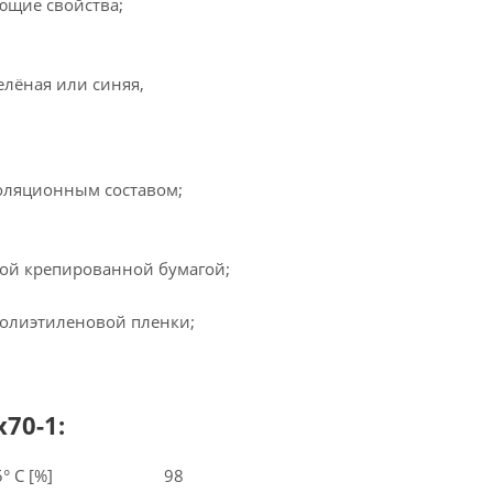
ющие свойства;
елёная или синяя,
золяционным составом;
бой крепированной бумагой;
полиэтиленовой пленки;
70-1:
 C [%]
98