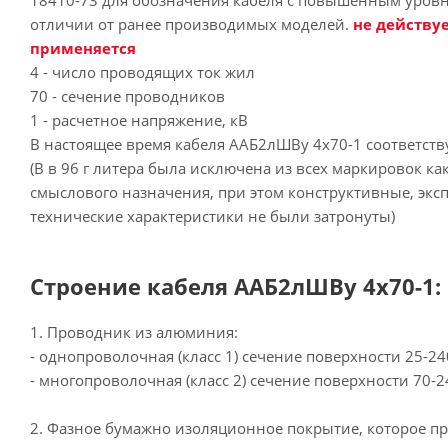
18410-73 для обозначения кабеля с повышенным уровн
отличии от ранее производимых моделей.
не действуе
применяется
4 - число проводящих ток жил
70 - сечение проводников
1 - расчетное напряжение, кВ
В настоящее время кабеля ААБ2лШВу 4х70-1 соответст
(В в 96 г литера была исключена из всех маркировок к
смыслового назначения, при этом конструктивные, эк
технические характеристики не были затронуты)
Строение кабеля ААБ2лШВу 4х70-1:
1. Проводник из алюминия:
- однопроволочная (класс 1) сечение поверхности 25-240
- многопроволочная (класс 2) сечение поверхности 70-24
2. Фазное бумажно изоляционное покрытие, которое п