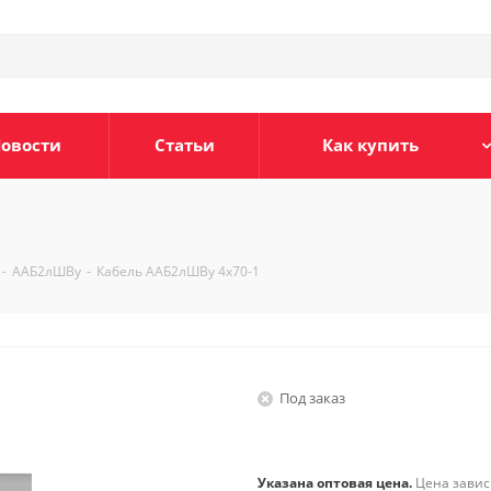
овости
Статьи
Как купить
-
ААБ2лШВу
-
Кабель ААБ2лШВу 4х70-1
Под заказ
Указана оптовая цена.
Цена зависи