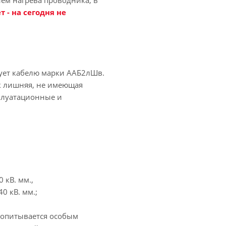
ем нагрева проводника, в
т - на сегодня не
вует кабелю марки ААБ2лШв.
ак лишняя, не имеющая
сплуатационные и
 кВ. мм.,
0 кВ. мм.;
ропитывается особым