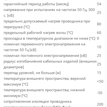
гарантийный период работы [месяц]
54
напряжение при испытаниях на частотах 50 Гц, 300
25
с. [кВ]
предельно допускаемый нагрев проводника при
80
перегрузке [°С]
предельный рабочий нагрев жилы [°С]
60
прокладка в температурном диапазоне не ниже [°C]
0
номинал переменного электронапряжения на
10
частотах 50 Гц [кВ]
номинал постоянного электронапряжения [кВ]
25
радиус изгибанияния кабельных изделий [внешних
25
диаметров]
перепад уровней, не больше [м]
15
температура внешнего пространства, верхний
+50
максимум [°C]
температура внешнего пространства, нижний
-50
минимум [°C]
сопротивление изоляции проводника
200