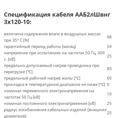
Спецификация кабеля ААБ2лШвнг
3х120-10:
величина содержания влаги в воздушных массах
98
при 35° C [%]
гарантийный период работы [месяц]
54
напряжение при испытаниях на частотах 50 Гц, 300
25
с. [кВ]
предельно допускаемый нагрев проводника при
80
перегрузке [°С]
предельный рабочий нагрев жилы [°С]
60
прокладка в температурном диапазоне не ниже [°C]
0
номинал переменного электронапряжения на
10
частотах 50 Гц [кВ]
номинал постоянного электронапряжения [кВ]
25
радиус изгибанияния кабельных изделий [внешних
25
диаметров]