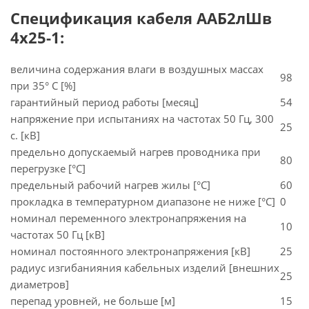
Спецификация кабеля ААБ2лШв
4х25-1:
величина содержания влаги в воздушных массах
98
при 35° C [%]
гарантийный период работы [месяц]
54
напряжение при испытаниях на частотах 50 Гц, 300
25
с. [кВ]
предельно допускаемый нагрев проводника при
80
перегрузке [°С]
предельный рабочий нагрев жилы [°С]
60
прокладка в температурном диапазоне не ниже [°C]
0
номинал переменного электронапряжения на
10
частотах 50 Гц [кВ]
номинал постоянного электронапряжения [кВ]
25
радиус изгибанияния кабельных изделий [внешних
25
диаметров]
перепад уровней, не больше [м]
15