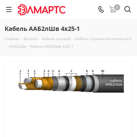
0
Кабель ААБ2лШв 4х25-1
Главная
-
Каталог
-
Кабель силовой
-
Кабель с бумажной изоляцией
-
ААБ2лШв
-
Кабель ААБ2лШв 4х25-1