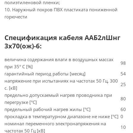
полиэтиленовой пленки;
10. Наружный покров ПВХ пластиката пониженной
горючести
Спецификация кабеля ААБ2лШнг
3х70(ож)-6:
величина содержания влаги в воздушных массах
98
при 35° C [%]
гарантийный период работы [месяц]
54
напряжение при испытаниях на частотах 50 Гц, 300
25
с. [кВ]
предельно допускаемый нагрев проводника при
80
перегрузке [°С]
предельный рабочий нагрев жилы [°С]
60
прокладка в температурном диапазоне не ниже [°C]
0
номинал переменного электронапряжения на
10
частотах 50 Гц [кВ]