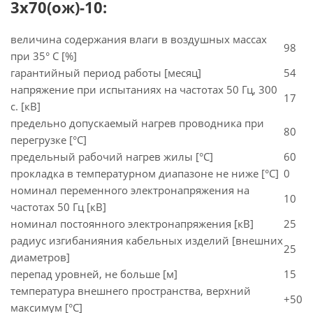
3х70(ож)-10:
величина содержания влаги в воздушных массах
98
при 35° C [%]
гарантийный период работы [месяц]
54
напряжение при испытаниях на частотах 50 Гц, 300
17
с. [кВ]
предельно допускаемый нагрев проводника при
80
перегрузке [°С]
предельный рабочий нагрев жилы [°С]
60
прокладка в температурном диапазоне не ниже [°C]
0
номинал переменного электронапряжения на
10
частотах 50 Гц [кВ]
номинал постоянного электронапряжения [кВ]
25
радиус изгибанияния кабельных изделий [внешних
25
диаметров]
перепад уровней, не больше [м]
15
температура внешнего пространства, верхний
+50
максимум [°C]