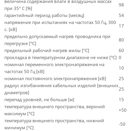
величина содержания влаги в воздушных массах
98
при 35° C [%]
гарантийный период работы [месяц]
54
напряжение при испытаниях на частотах 50 Гц, 300
17
с. [кВ]
предельно допускаемый нагрев проводника при
80
перегрузке [°С]
предельный рабочий нагрев жилы [°С]
60
прокладка в температурном диапазоне не ниже [°C]
0
номинал переменного электронапряжения на
10
частотах 50 Гц [кВ]
номинал постоянного электронапряжения [кВ]
25
радиус изгибанияния кабельных изделий [внешних
25
диаметров]
перепад уровней, не больше [м]
15
температура внешнего пространства, верхний
+50
максимум [°C]
температура внешнего пространства, нижний
-50
минимум [°C]