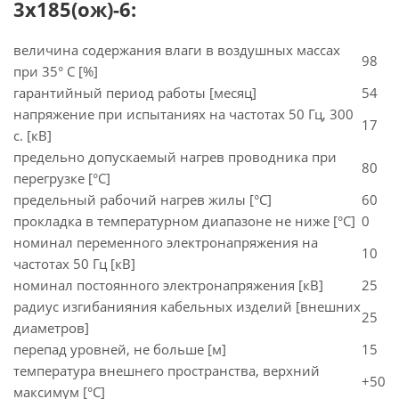
3х185(ож)-6:
величина содержания влаги в воздушных массах
98
при 35° C [%]
гарантийный период работы [месяц]
54
напряжение при испытаниях на частотах 50 Гц, 300
17
с. [кВ]
предельно допускаемый нагрев проводника при
80
перегрузке [°С]
предельный рабочий нагрев жилы [°С]
60
прокладка в температурном диапазоне не ниже [°C]
0
номинал переменного электронапряжения на
10
частотах 50 Гц [кВ]
номинал постоянного электронапряжения [кВ]
25
радиус изгибанияния кабельных изделий [внешних
25
диаметров]
перепад уровней, не больше [м]
15
температура внешнего пространства, верхний
+50
максимум [°C]