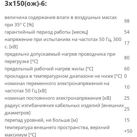
3х150(ож)-6:
величина содержания влаги в воздушных массах
98
при 35° C [%]
гарантийный период работы [месяц]
54
напряжение при испытаниях на частотах 50 Гц, 300
17
с. [кВ]
предельно допускаемый нагрев проводника при
80
перегрузке [°С]
предельный рабочий нагрев жилы [°С]
60
прокладка в температурном диапазоне не ниже [°C]
0
номинал переменного электронапряжения на
10
частотах 50 Гц [кВ]
номинал постоянного электронапряжения [кВ]
25
радиус изгибанияния кабельных изделий [внешних
25
диаметров]
перепад уровней, не больше [м]
15
температура внешнего пространства, верхний
+50
максимум [°C]