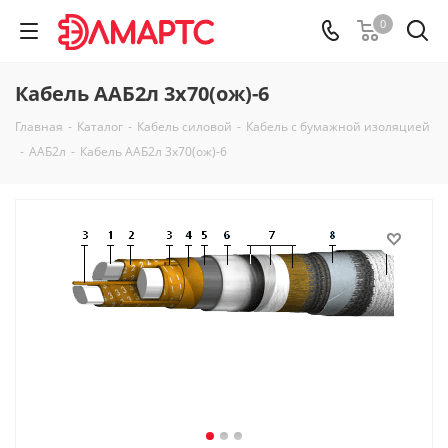
0
Кабель ААБ2л 3х70(ож)-6
Главная
-
Каталог
-
Кабель силовой
-
Кабель с бумажной изоляцией
-
ААБ2л
-
Кабель ААБ2л 3х70(ож)-6