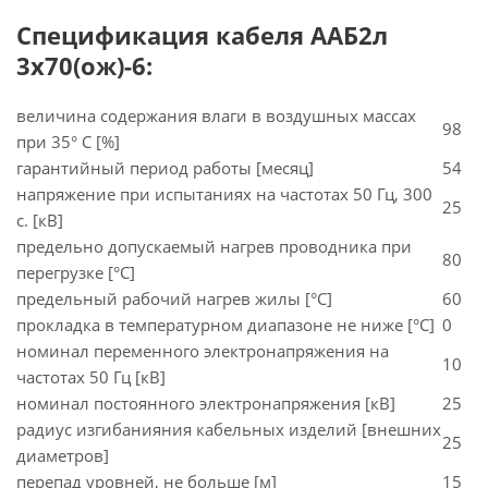
Спецификация кабеля ААБ2л
3х70(ож)-6:
величина содержания влаги в воздушных массах
98
при 35° C [%]
гарантийный период работы [месяц]
54
напряжение при испытаниях на частотах 50 Гц, 300
25
с. [кВ]
предельно допускаемый нагрев проводника при
80
перегрузке [°С]
предельный рабочий нагрев жилы [°С]
60
прокладка в температурном диапазоне не ниже [°C]
0
номинал переменного электронапряжения на
10
частотах 50 Гц [кВ]
номинал постоянного электронапряжения [кВ]
25
радиус изгибанияния кабельных изделий [внешних
25
диаметров]
перепад уровней, не больше [м]
15