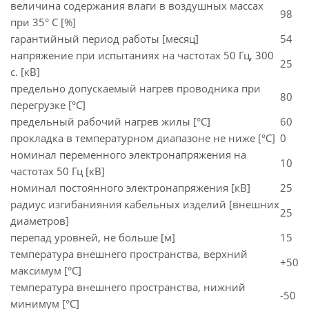
величина содержания влаги в воздушных массах
98
при 35° C [%]
гарантийный период работы [месяц]
54
напряжение при испытаниях на частотах 50 Гц, 300
25
с. [кВ]
предельно допускаемый нагрев проводника при
80
перегрузке [°С]
предельный рабочий нагрев жилы [°С]
60
прокладка в температурном диапазоне не ниже [°C]
0
номинал переменного электронапряжения на
10
частотах 50 Гц [кВ]
номинал постоянного электронапряжения [кВ]
25
радиус изгибанияния кабельных изделий [внешних
25
диаметров]
перепад уровней, не больше [м]
15
температура внешнего пространства, верхний
+50
максимум [°C]
температура внешнего пространства, нижний
-50
минимум [°C]