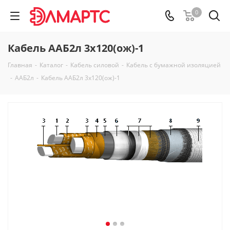
0
Кабель ААБ2л 3х120(ож)-1
Главная
-
Каталог
-
Кабель силовой
-
Кабель с бумажной изоляцией
-
ААБ2л
-
Кабель ААБ2л 3х120(ож)-1