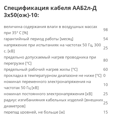
Спецификация кабеля ААБ2л-Д
3х50(ож)-10:
величина содержания влаги в воздушных массах
98
при 35° C [%]
гарантийный период работы [месяц]
54
напряжение при испытаниях на частотах 50 Гц, 300
25
с. [кВ]
предельно допускаемый нагрев проводника при
80
перегрузке [°С]
предельный рабочий нагрев жилы [°С]
60
прокладка в температурном диапазоне не ниже [°C]
0
номинал переменного электронапряжения на
10
частотах 50 Гц [кВ]
номинал постоянного электронапряжения [кВ]
25
радиус изгибанияния кабельных изделий [внешних
25
диаметров]
перепад уровней, не больше [м]
15