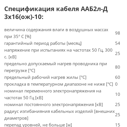
Спецификация кабеля ААБ2л-Д
3х16(ож)-10:
величина содержания влаги в воздушных массах
98
при 35° C [%]
гарантийный период работы [месяц]
54
напряжение при испытаниях на частотах 50 Гц, 300
25
с. [кВ]
предельно допускаемый нагрев проводника при
80
перегрузке [°С]
предельный рабочий нагрев жилы [°С]
60
прокладка в температурном диапазоне не ниже [°C]
0
номинал переменного электронапряжения на
10
частотах 50 Гц [кВ]
номинал постоянного электронапряжения [кВ]
25
радиус изгибанияния кабельных изделий [внешних
25
диаметров]
перепад уровней, не больше [м]
15