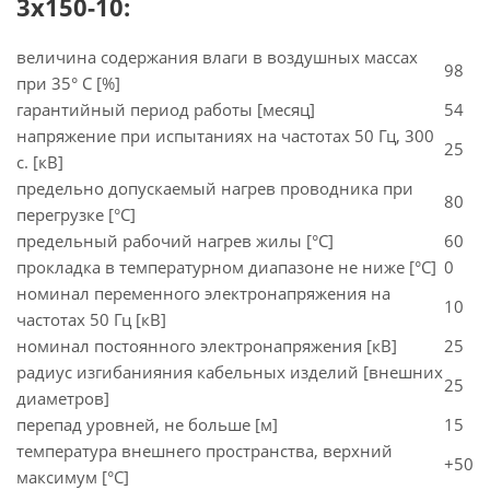
3х150-10:
величина содержания влаги в воздушных массах
98
при 35° C [%]
гарантийный период работы [месяц]
54
напряжение при испытаниях на частотах 50 Гц, 300
25
с. [кВ]
предельно допускаемый нагрев проводника при
80
перегрузке [°С]
предельный рабочий нагрев жилы [°С]
60
прокладка в температурном диапазоне не ниже [°C]
0
номинал переменного электронапряжения на
10
частотах 50 Гц [кВ]
номинал постоянного электронапряжения [кВ]
25
радиус изгибанияния кабельных изделий [внешних
25
диаметров]
перепад уровней, не больше [м]
15
температура внешнего пространства, верхний
+50
максимум [°C]