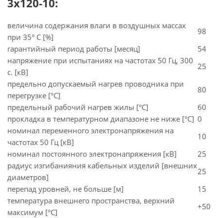
3х120-10:
величина содержания влаги в воздушных массах
98
при 35° C [%]
гарантийный период работы [месяц]
54
напряжение при испытаниях на частотах 50 Гц, 300
25
с. [кВ]
предельно допускаемый нагрев проводника при
80
перегрузке [°С]
предельный рабочий нагрев жилы [°С]
60
прокладка в температурном диапазоне не ниже [°C]
0
номинал переменного электронапряжения на
10
частотах 50 Гц [кВ]
номинал постоянного электронапряжения [кВ]
25
радиус изгибанияния кабельных изделий [внешних
25
диаметров]
перепад уровней, не больше [м]
15
температура внешнего пространства, верхний
+50
максимум [°C]